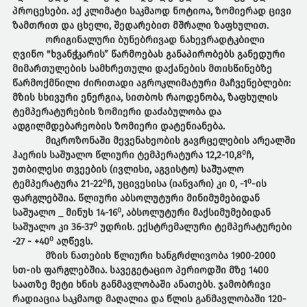
პროცესები. აქ კლიმატი საკმაოდ ნოტიოა, ზომიერად ცივი
ზამთრით და ცხელი, შედარებით მშრალი ზაფხულით.
ორიგინალური ბუნებრივად ნახევრადტკბილი
ღვინო "ხვანჭკარის” წარმოებას განაპირობებს განედური
მიმართულების სამხრეთული დაქანების მთისწინებზე
წარმოქმნილი ძირითადი აგროკლიმატური მაჩვენებლები:
მზის სხივური ენერგია, სითბოს რაოდენობა, ზაფხულის
ტემპერატურების ზომიერი დაძაბულობა და
ადგილმდებარეობის ზომიერი დატენიანება.
მიკროზონაში მევენახეობის გავრცელების არეალში
0
ჰაერის საშუალო წლიური ტემპერატურა 12,2-10,8
ჩ,
უთბილესი თვეების (ივლისი, აგვისტო) საშუალო
0
0
ტემპერატურა 21-22
ჩ, უცივესისა (იანვარი) კი 0, -1
-ის
ფარგლებშია. წლიური აბსოლუტური მინიმუმებიდან
0
საშუალო _ მინუს 14-16
, აბსოლუტური მაქსიმუმებიდან
0
საშუალო კი 36-37
უდრის. ექსტრემალური ტემპერატურები
0
-27 - +40
აღწევს.
მზის ნათების წლიური ხანგრძლივობა 1900-2000
სთ-ის ფარგლებშია. სავეგეტაციო პერიოდში მზე 1400
საათზე მეტი ხნის განმავლობაში ანათებს. ჯამობრივი
რადიაცია საკმაოდ მაღალია და წლის განმავლობაში 120-