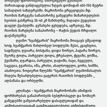
არსებულ ფართობებზე. სამრეწველო ვენახები
ძირითადად განლაგებულია ზღვის დონიდან 450-750 მეტრი
სიმაღლის საზღვრებში. მიკროზონა ვრცელდება მდ.
რიონის მარჯვენა სანაპიროზე განედური მიმართულების
ხეობის გასწვრივ 35-40 კმ მანძილზე, მაღალი ქედებით
დაცულ ქვაბულში. ვენახები გვხვდება, აგრეთვე, მდ.
რიონის მარცხენა სანაპიროზე – რაჭის ქედის ჩრდილო
დაქანებებზე.
ღვინო "ხვანჭკარის” მიკროზონა მოიცავს უშუალოდ
სოფ. ხვანჭკარის მახლობელ სოფლებს: წესი, კვაცხუთი,
სადმელი, ღვიარა, ბოსტანა, დიდი ჩორჯო, პატარა ჩორჯო,
მეორე ტოლა, პირველი ტოლა, ჭრებალო, ჭყვიში, ჟოშხა,
ქვიშარი, ღვარდია, ბარეული, ღადიში, ბაჯი, ბუგეული,
საკეცია, ჯვარისა, იწა, კრიხი, ახალსოფელი, გორი, ხიმში,
აბანოეთი. ზოგიერთ წლებში "ხვანჭკარის” ღვინომასალის
მიღება შესაძლებელია ცაგერის რაიონის სოფლებში _
ალპანასა და ორბელში.
კლიმატი
– ხვანჭკარის მიკროზონაში ამინდის
ფორმირებას განაპირობებს სუბტროპიკულ და ზომიერ
განედებში განვითარებული დასავლეთიდან და
აღმოსავლეთიდან გადმოადგილებული ატმოსფერული