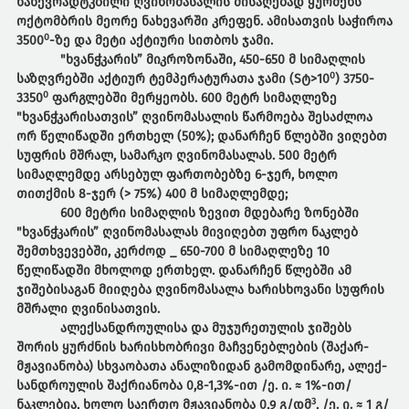
ნახევრადტკბილი ღვინომასალის მისაღებად ყურძენს
ოქტომბრის მეორე ნახევარში კრეფენ. ამისათვის საჭიროა
0
3500
-ზე და მეტი აქტიური სითბოს ჯამი.
"ხვანჭკარის” მიკროზონაში, 450-650 მ სიმაღლის
0
საზღვრებში აქტიურ ტემპერატურათა ჯამი (Sტ>10
) 3750-
0
3350
ფარგლებში მერყეობს. 600 მეტრ სიმაღლეზე
"ხვანჭკარისათვის” ღვინომასალის წარმოება შესაძლოა
ორ წელიწადში ერთხელ (50%); დანარჩენ წლებში ვიღებთ
სუფრის მშრალ, სამარკო ღვინომასალას. 500 მეტრ
სიმაღლემდე არსებულ ფართობებზე 6-ჯერ, ხოლო
თითქმის 8-ჯერ (> 75%) 400 მ სიმაღლემდე;
600 მეტრი სიმაღლის ზევით მდებარე ზონებში
"ხვანჭკარის” ღვინომასალას მივიღებთ უფრო ნაკლებ
შემთხვევებში, კერძოდ _ 650-700 მ სიმაღლეზე 10
წელიწადში მხოლოდ ერთხელ. დანარჩენ წლებში ამ
ჯიშებისაგან მიიღება ღვინომასალა ხარისხოვანი სუფრის
მშრალი ღვინისათვის.
ალექსანდროულისა და მუჯურეთულის ჯიშებს
შორის ყურძნის ხა­რის­ხობ­რივი მაჩვენებლების (შაქარ-
მჟავიანობა) სხვაობათა ანალიზიდან გამომდინარე, ალექ­
სან­დ­რო­ულის შაქრიანობა 0,8-1,3%-ით /ე. ი. ≈ 1%-ით/
3
ნაკლებია, ხოლო საერთო მჟავიანობა 0,9 გ/დმ
, /ე. ი. ≈ 1 გ/