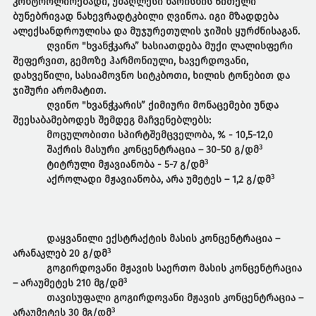
კონტროლირებადი, უმაღლესი ხარისხის წითელი
ბუნებრივად ნახევრადტკბილი ღვინოა. იგი მზადდება
ალექსანდროულისა და მუჯურეთულის ჯიშის ყურძნისაგან.
ღვინო "ხვანჭკარა” ხასიათდება მუქი ლალისფერი
შეფერვით, გემოზე ჰარმონიული, ხავერდოვანი,
დახვეწილი, სასიამოვნო სიტკბოთი, ხილის ტონებით და
ჯიშური არომატით.
ღვინო "ხვანჭკარის” ქიმიური მონაცემები უნდა
შეესაბამებოდეს შემდეგ მაჩვენებლებს:
მოცულობითი სპირტშემცველობა, % - 10,5-12,0
3
შაქრის მასური კონცენტრაცია – 30-50 გ/დმ
3
ტიტრული მჟავიანობა - 5-7 გ/დმ
3
აქროლადი მჟავიანობა, არა უმეტეს – 1,2 გ/დმ
დაყვანილი ექსტრაქტის მასის კონცენტრაცია –
3
არანაკლებ 20 გ/დმ
გოგირდოვანი მჟავის საერთო მასის კონცენტრაცია
3
– არაუმეტეს 210 მგ/დმ
თავისუფალი გოგირდოვანი მჟავის კონცენტრაცია –
3
არაუმეტეს 30 მგ/დმ