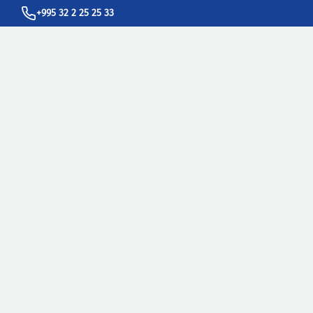
+995 32 2 25 25 33
info@sakpatenti.gov.ge
სასარგებლო ბმულები
WIPO - ინტელექტუალური საკუთრების მსოფლიო ორგანიზაცია
UPOV - მცენარეთა ახალი ჯიშების დაცვის საერთაშორისო
კავშირი
EUIPO - ევროკავშირის ინტელექტუალური საკუთრების უწყება
EPO - ევროპის საპატენტო უწყება
USPTO -
ამერიკის შეერთებული შტატების პატენტებისა და
სასაქონლო ნიშნების უწყება
IPOA - ინტელექტუალური საკუთრების მფლობელთა ასოციაცია
კონსულტაციები და განაცხადების მიღება
თბილისი 0179, ნ. რამიშვილის ქუჩა №6