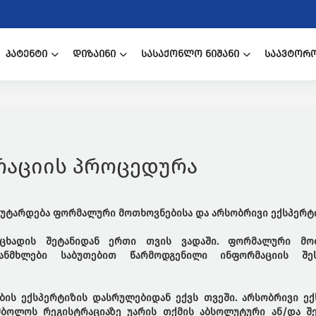
ᲞᲐᲢᲔᲜᲢᲘ
ᲓᲘᲖᲐᲘᲜᲘ
ᲡᲐᲡᲐᲥᲝᲜᲚᲝ ᲜᲘᲨᲐᲜᲘ
ᲡᲐᲐᲕᲢᲝᲠ
რაციის პროცედურა
ს უტარდება ფორმალური მოთხოვნებისა და არსობრივი ექსპერტი
აცხადის შეტანიდან ერთი თვის ვადაში. ფორმალური მო
ნმხლები საბუთებით წარმოდგენილი ინფორმაციის შესა
ის ექსპერტიზის დასრულებიდან ექვს თვეში. არსობრივი ექ
მბოლოს რეგისტრაციაზე უარის თქმის აბსოლუტური ან/და შ