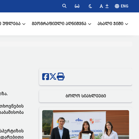
ENG
Ო ᲣᲤᲚᲔᲑᲐ
ᲒᲔᲝᲒᲠᲐᲤᲘᲣᲚᲘ ᲐᲦᲜᲘᲨᲕᲜᲐ
ᲐᲮᲐᲚᲘ ᲯᲘᲨᲘ
ზა.
ᲑᲝᲚᲝ ᲡᲘᲐᲮᲚᲔᲔᲑᲘ
თხოვნების
ბამისობა
სპერტიზის
ედარებითი