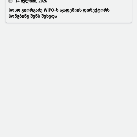
14 ᲘᲕᲚᲘᲡᲘ, 2026
სოსო გიორგაძე WIPO-ს აკადემიის დირექტორს
ჰონგბინგ შენს შეხვდა