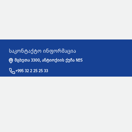
საკონტაქტო ინფორმაცია
მცხეთა 3300, ანტიოქიის ქუჩა №5
+995 32 2 25 25 33
info@sakpatenti.gov.ge
სასარგებლო ბმულები
WIPO - ინტელექტუალური საკუთრების მსოფლიო ორგანიზაცია
UPOV - მცენარეთა ახალი ჯიშების დაცვის საერთაშორისო
კავშირი
EUIPO - ევროკავშირის ინტელექტუალური საკუთრების უწყება
EPO - ევროპის საპატენტო უწყება