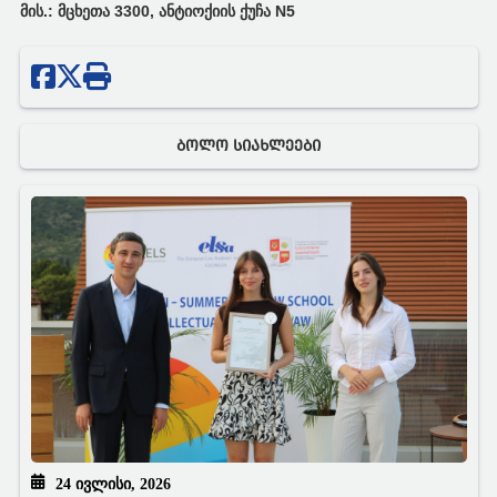
მის.: მცხეთა 3300, ანტიოქიის ქუჩა
N
5
ᲑᲝᲚᲝ ᲡᲘᲐᲮᲚᲔᲔᲑᲘ
24 ᲘᲕᲚᲘᲡᲘ, 2026