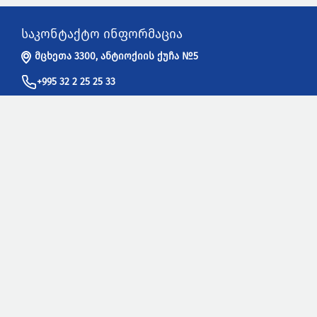
საკონტაქტო ინფორმაცია
მცხეთა 3300, ანტიოქიის ქუჩა №5
+995 32 2 25 25 33
info@sakpatenti.gov.ge
სასარგებლო ბმულები
WIPO - ინტელექტუალური საკუთრების მსოფლიო ორგანიზაცია
UPOV - მცენარეთა ახალი ჯიშების დაცვის საერთაშორისო
კავშირი
EUIPO - ევროკავშირის ინტელექტუალური საკუთრების უწყება
EPO - ევროპის საპატენტო უწყება
USPTO -
ამერიკის შეერთებული შტატების პატენტებისა და
სასაქონლო ნიშნების უწყება
IPOA - ინტელექტუალური საკუთრების მფლობელთა ასოციაცია
კონსულტაციები და განაცხადების მიღება