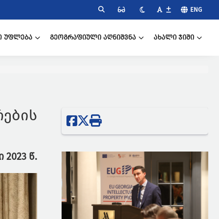
ENG
Ო ᲣᲤᲚᲔᲑᲐ
ᲒᲔᲝᲒᲠᲐᲤᲘᲣᲚᲘ ᲐᲦᲜᲘᲨᲕᲜᲐ
ᲐᲮᲐᲚᲘ ᲯᲘᲨᲘ
რების
ი 2023 წ.