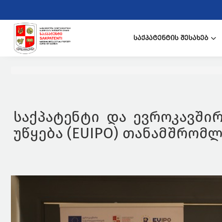
ᲡᲐᲥᲞᲐᲢᲔᲜᲢᲘᲡ ᲨᲔᲡᲐᲮᲔᲑ
საქპატენტი და ევროკავში
უწყება (EUIPO) თანამშრომლ