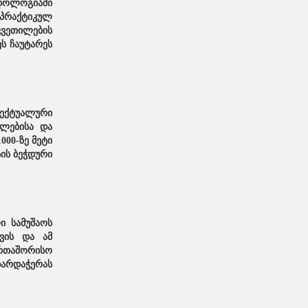
ოდოლოგიაში
 პრაქტიკულ
კვეთილების
ეს ჩაუტარეს
ლექტუალური
ბლებისა და
00-ზე მეტი
სის ბეჭდური
ი სამუშაოს
ვის და ამ
რთაშორისო
არდაჭერას