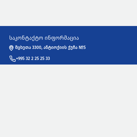
საკონტაქტო ინფორმაცია
მცხეთა 3300, ანტიოქიის ქუჩა №5
+995 32 2 25 25 33
info@sakpatenti.gov.ge
სასარგებლო ბმულები
WIPO - ინტელექტუალური საკუთრების მსოფლიო ორგანიზაცია
UPOV - მცენარეთა ახალი ჯიშების დაცვის საერთაშორისო
კავშირი
EUIPO - ევროკავშირის ინტელექტუალური საკუთრების უწყება
EPO - ევროპის საპატენტო უწყება
USPTO -
ამერიკის შეერთებული შტატების პატენტებისა და
სასაქონლო ნიშნების უწყება