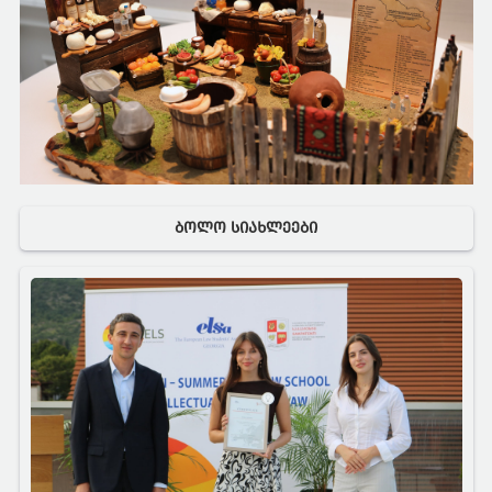
ᲑᲝᲚᲝ ᲡᲘᲐᲮᲚᲔᲔᲑᲘ