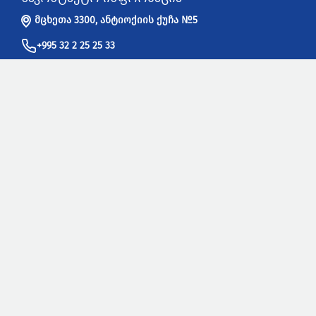
მცხეთა 3300, ანტიოქიის ქუჩა №5
+995 32 2 25 25 33
info@sakpatenti.gov.ge
სასარგებლო ბმულები
WIPO - ინტელექტუალური საკუთრების მსოფლიო ორგანიზაცია
UPOV - მცენარეთა ახალი ჯიშების დაცვის საერთაშორისო
კავშირი
EUIPO - ევროკავშირის ინტელექტუალური საკუთრების უწყება
EPO - ევროპის საპატენტო უწყება
USPTO -
ამერიკის შეერთებული შტატების პატენტებისა და
სასაქონლო ნიშნების უწყება
IPOA - ინტელექტუალური საკუთრების მფლობელთა ასოციაცია
კონსულტაციები და განაცხადების მიღება
თბილისი 0179, ნ. რამიშვილის ქუჩა №6