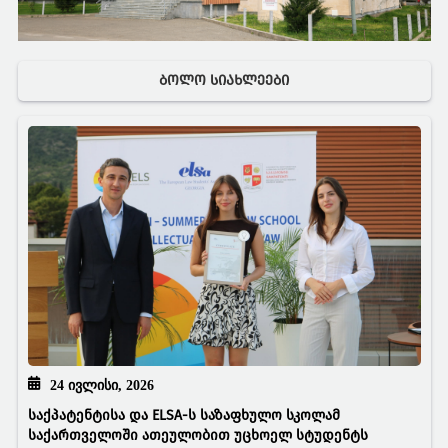
ᲑᲝᲚᲝ ᲡᲘᲐᲮᲚᲔᲔᲑᲘ
24 ᲘᲕᲚᲘᲡᲘ, 2026
საქპატენტისა და ELSA-ს საზაფხულო სკოლამ
საქართველოში ათეულობით უცხოელ სტუდენტს