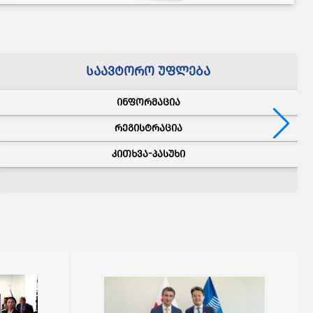
ᲡᲐᲐᲕᲢᲝᲠᲝ
ᲣᲤᲚᲔᲑᲐ
ᲘᲜᲤᲝᲠᲛᲐᲪᲘᲐ
ᲠᲔᲒᲘᲡᲢᲠᲐᲪᲘᲐ
ᲙᲘᲗᲮᲕᲐ-ᲞᲐᲡᲣᲮᲘ