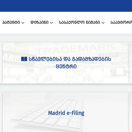
ᲞᲐᲢᲔᲜᲢᲘ
ᲓᲘᲖᲐᲘᲜᲘ
ᲡᲐᲡᲐᲥᲝᲜᲚᲝ ᲜᲘᲨᲐᲜᲘ
ᲡᲐᲐᲕᲢᲝᲠ
ᲡᲬᲐᲕᲚᲔᲑᲘᲡᲐ ᲓᲐ ᲒᲐᲓᲐᲛᲖᲐᲓᲔᲑᲘᲡ
ᲪᲔᲜᲢᲠᲘ
Madrid e-Filing