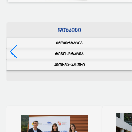
ᲓᲘᲖᲐᲘᲜᲘ
ᲘᲜᲤᲝᲠᲛᲐᲪᲘᲐ
ᲠᲔᲒᲘᲡᲢᲠᲐᲪᲘᲐ
ᲙᲘᲗᲮᲕᲐ-ᲞᲐᲡᲣᲮᲘ