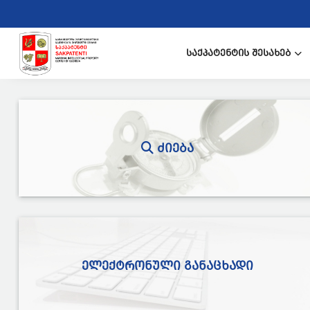
ᲡᲐᲥᲞᲐᲢᲔᲜᲢᲘᲡ ᲨᲔᲡᲐᲮᲔᲑ
ᲫᲘᲔᲑᲐ
ᲔᲚᲔᲥᲢᲠᲝᲜᲣᲚᲘ ᲒᲐᲜᲐᲪᲮᲐᲓᲘ