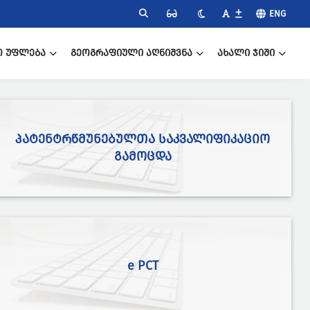
ENG
Ო ᲣᲤᲚᲔᲑᲐ
ᲒᲔᲝᲒᲠᲐᲤᲘᲣᲚᲘ ᲐᲦᲜᲘᲨᲕᲜᲐ
ᲐᲮᲐᲚᲘ ᲯᲘᲨᲘ
ᲞᲐᲢᲔᲜᲢᲠᲬᲛᲣᲜᲔᲑᲣᲚᲗᲐ ᲡᲐᲙᲕᲐᲚᲘᲤᲘᲙᲐᲪᲘᲝ
ᲒᲐᲛᲝᲪᲓᲐ
e PCT