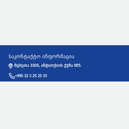
საკონტაქტო ინფორმაცია
მცხეთა 3300, ანტიოქიის ქუჩა №5
+995 32 2 25 25 33
info@sakpatenti.gov.ge
სასარგებლო ბმულები
WIPO - ინტელექტუალური საკუთრების მსოფლიო ორგანიზაცია
UPOV - მცენარეთა ახალი ჯიშების დაცვის საერთაშორისო
კავშირი
EUIPO - ევროკავშირის ინტელექტუალური საკუთრების უწყება