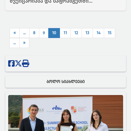
შვეიცარიასა და საფრანგეთში
გეოგრაფიული აღნიშვნების და
ადგილწარმოშობის დასახელებების მქონე
უნიკალური პროდუქტების წარმოებისა და
დაცვის პრაქტიკას გაეცნო
(current)
«
...
8
9
10
11
12
13
14
15
...
»
ᲑᲝᲚᲝ ᲡᲘᲐᲮᲚᲔᲔᲑᲘ