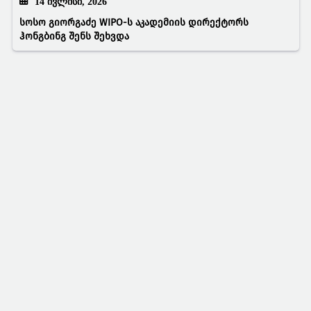
14 ᲘᲕᲚᲘᲡᲘ, 2026
სოსო გიორგაძე WIPO-ს აკადემიის დირექტორს
ჰონგბინგ შენს შეხვდა