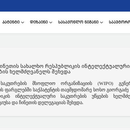
ᲞᲐᲢᲔᲜᲢᲘ
ᲓᲘᲖᲐᲘᲜᲘ
ᲡᲐᲡᲐᲥᲝᲜᲚᲝ ᲜᲘᲨᲐᲜᲘ
ᲡᲐᲐᲕᲢᲝᲠ
ჩინეთის სახალხო რესპუბლიკის ინტელექტუალური
საკუთრების უწყების ხელმძღვანელს შეხვდა
საკუთრების მსოფლიო ორგანიზაციის (WIPO) გენე
იის ფარგლებში საქპატენტის თავმჯდომარე სოსო გიორგაძე
იკის ინტელექტუალური საკუთრების უწყების ხელმძ
გიუსა და ჩინეთის დელეგაციას შეხვდა.