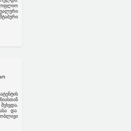
სრულდა.
მსოფლიო
უალური
ტაბური
სო
პატენტის
უნიასთან
შეხვდა
.
ასა
და
ობლივი