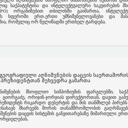
ფიული აღნიშვნების მსოფლიო სიმპოზიუმის მუშაობა და
ლიც საქპატენტისა და ინტელექტუალური საკუთრების 
IPO) ორგანიზებით თბილისში გაიმართა, ინტელექტ
ის სფეროში ერთ-ერთი უმნიშვნელოვანესი და მასშ
ა, რომელიც ორ წელიწადში ერთხელ ტარდება.
 გეოგრაფიული აღნიშვნების დაცვის საერთაშორი
ალიანსის (oriGIn) პრეზიდენტთან შეხვედრა გამართა
ნიშვნების
მსოფლიო
სიმპოზიუმის
ფარგლებში
,
საქ
ო
გიორგაძე
,
ორიჯინ
-
ჯორჯიას
დირექტორთან
,
დავით
გაბ
რეზიდენტს
რიკარდო
დესერტის
და
მის
თანმხლებ
პირებს
ისახავს
მხარეებს
შორის
თანამშრომლობის
გაღრმავებ
შვნების
დაცვის
სისტემის
განვითარებაზე
მიმართული
ერთ
ორციელებას
.